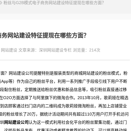
粉丝与G2B模式电子商务网站建设特征提现在哪些方面？
商务网站建设特征提现在哪些方面？
：
网站建设
文章来源：
深圳网站建设专栏
浏览量：
214次
方面？网站建设公司提醒特别是服装类型的商城网站建设的粉丝模式，粉
有App等）作为自己的粉丝平台，利用一系列推广手段吸引线下用户不断
段黏住粉丝，定期推送给粉丝优惠和新品信息等，吸引粉丝直接通过移
O2O方面选择了与阿里旗下的微淘合作。2013年10月，歌莉娅在精选
到店顾客通过扫门店内的二维码成为歌莉娅微淘粉丝，再加上店铺营业
的粉丝增长了20万，据统计活动期间共有超过110万用户打开手机访问
圳
网站建设公司
认为这一模式利用社会化平台的粉丝聚集功能，通过门
，这样在新品发布、优惠活动或者精准推荐的拉动下，可以提高移动端