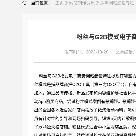
当前位置：
主页
网站制作资讯
深圳网站建设专栏
粉丝与G2B模式电子
发布时间：2022-10-26
文章编辑
粉丝与G2B模式电子
商务网站建
设特征提现在哪些
丝模式是指品牌商把O2O工具（第三方O2O平台、自
加入，通过品牌传播、新品发布和内容维护等社会化手
动App购买商品。尝试粉丝模式案例有歌莉娅。歌莉娅在
出的全国各地近百家门店内摆放了微淘活动物料，吸引
员有针对性的引导和现场扫码引导，短短5天内让歌莉娅
了歌莉娅天猫店铺。粉丝模式适合中小型服装品牌。深
店对现场用户的引导，然后通过粉丝在线互动提高黏性