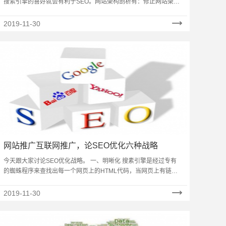
搜索引擎的喜好就会有利于SEO。网站架构剖析有：修正网站架构
不良规划、实现树状目录结构、网站导航、全站链接、url静态化、
……
2019-11-30
网站推广互联网推广，论SEO优化六种战略
今天跟大家讨论SEO优化战略。 一、明晰化 搜素引擎是经过专有
的蜘蛛程序来查找出每一个网页上的HTML代码，当网页上有链接
时就逐一查找，直到没有指向任何页面的链接。蜘蛛程序需求拜
访……
2019-11-30