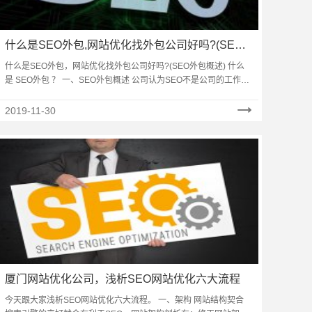
什么是SEO外包,网站优化找外包公司好吗?(SEO
外包概述)
什么是SEO外包，网站优化找外包公司好吗?(SEO外包概述) 什么
是 SEO外包 ？ 一、SEO外包概述 公司认为SEO不是公司的工作重
点，把这块自己不想做、做欠好、做不了或别人做会更便宜的
事……
2019-11-30
厦门网站优化公司，浅析SEO网站优化六大流程
今天跟大家浅析SEO网站优化六大流程。 一、架构 网站结构契合