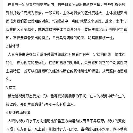
在具有一定配置的视觉空间内，有些对象突现出来形成主体，有些对象退居
到衬托地位而成为背景。一般来说，主体与背景的区分度越大，主体就越突出
而成为我们视觉感知的对象，“万绿丛中一点红”就是这个道理。反之，主体与
背景的区分度越小，就越难以把主体与背景分开。要使主体突出让视觉容易感
知，不仅要具备突出的特点，且要具有明确的轮廓、明暗度和统一性。
2.整体感
人具有将由许多部分或多种属性组成的对象看作具有一定结构的统一整体的
特性，称为视觉的整体性。在感知熟悉的对象时，只要感知到它的个别属性或
主要特征，就可以根据累积的经验推断它的其他属性和特征，从而整体地感知
它。
3.错觉
错觉是视觉形态受光、形、色等视知觉要素的干扰，在人的视觉中所产生的
错误感，亦即主观感受与客观事实有所出入。
4.视线移动规律
人眼的视线沿水平方向运动比沿垂直方向运动快而且不易疲劳。视线的变化
习惯于从左到右，从上到下和顺时针方向运动。当视线沿既不水平，也不垂直