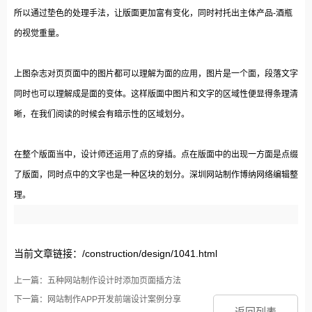
所以通过垫色的处理手法，让版面更加富有变化，同时衬托出主体产品-酒瓶
的视觉重量。
上图杂志对页页面中的图片都可以理解为面的应用，图片是一个面，段落文字
同时也可以理解成是面的变体。这样版面中图片和文字的区域性便显得条理清
晰，在我们阅读的时候会有暗示性的区域划分。
在整个版面当中，设计师还运用了点的穿插。点在版面中的出现一方面是点缀
了版面，同时点中的文字也是一种区块的划分。深圳网站制作博纳网络编辑整
理。
当前文章链接：/construction/design/1041.html
上一篇：五种网站制作设计时添加页面插方法
下一篇：网站制作APP开发前端设计案例分享
返回列表