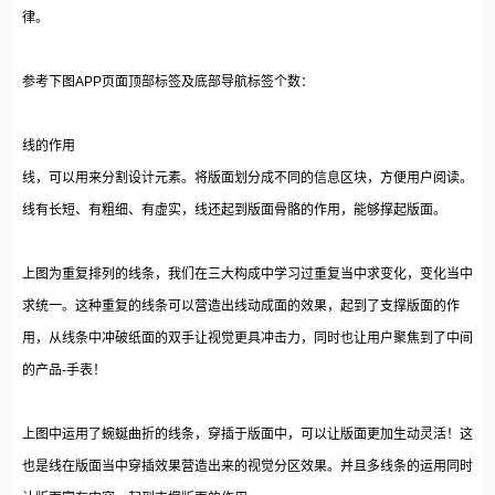
律。
参考下图APP页面顶部标签及底部导航标签个数：
线的作用
线，可以用来分割设计元素。将版面划分成不同的信息区块，方便用户阅读。
线有长短、有粗细、有虚实，线还起到版面骨骼的作用，能够撑起版面。
上图为重复排列的线条，我们在三大构成中学习过重复当中求变化，变化当中
求统一。这种重复的线条可以营造出线动成面的效果，起到了支撑版面的作
用，从线条中冲破纸面的双手让视觉更具冲击力，同时也让用户聚焦到了中间
的产品-手表！
上图中运用了蜿蜒曲折的线条，穿插于版面中，可以让版面更加生动灵活！这
也是线在版面当中穿插效果营造出来的视觉分区效果。并且多线条的运用同时