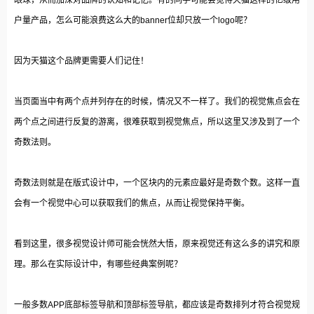
户量产品，怎么可能浪费这么大的banner位却只放一个logo呢？
因为天猫这个品牌更需要人们记住！
当页面当中有两个点并列存在的时候，情况又不一样了。我们的视觉焦点会在
两个点之间进行反复的游离，很难获取到视觉焦点，所以这里又涉及到了一个
奇数法则。
奇数法则就是在版式设计中，一个区块内的元素应最好是奇数个数。这样一直
会有一个视觉中心可以获取我们的焦点，从而让视觉保持平衡。
看到这里，很多视觉设计师可能会恍然大悟，原来视觉还有这么多的讲究和原
理。那么在实际设计中，有哪些经典案例呢？
一般多数APP底部标签导航和顶部标签导航，都应该是奇数排列才符合视觉规