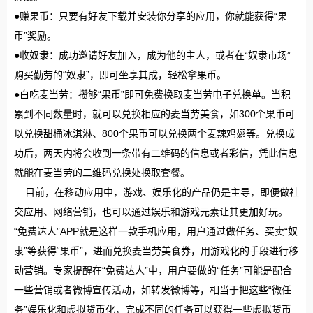
●赚果币：只要有好友下载并安装你分享的应用，你就能获得“果
币”奖励。
●收奴隶：成功邀请好友加入，成为他的主人，或者在“奴隶市场”
购买勤劳的“奴隶”，即可坐享其成，轻松拿果币。
●白吃麦当劳：攒够“果币”即可免费换取麦当劳电子兑换单。当积
累到不同数量时，就可以兑换相应的麦当劳美食，如300个果币可
以兑换甜桶冰淇淋、800个果币可以兑换两个麦辣鸡翅等。兑换成
功后，两天内将会收到一条带有二维码的信息或者彩信，凭此信息
就能在麦当劳的二维码兑换处换取套餐。
目前，在移动应用中，游戏、娱乐化的产品仍是主导，即便做社
交应用、网络营销，也可以通过娱乐和游戏元素让其更加好玩。
“免费达人”APP就是这样一款手机应用，用户通过做任务、买卖“奴
隶”等获得“果币”，进而兑换麦当劳美食券，用游戏化的手段进行移
动营销。专家提醒在“免费达人”中，用户要做的“任务”可能是配合
一些营销或者微博宣传活动，如转发微博等，相当于把这些“微任
务”娱乐化和虚拟货币化，完成不同的任务可以获得一些虚拟货币