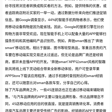
纷寻找将浏览者转换成购买者的方法。例如，提供特殊的优惠，或
者追踪商店附近买家的一举一动，通过数据分析来向他们推送促销
信息。据Google调查显示，44%的智能手机购物者表示，他们使
用移动设备购物是因为能省钱。因此，Google的搜索引擎在比价
购物方面非常受欢迎。现在智能手机上可以配备大量的APP能够扫
描条形码和其他编码产品识别符。例如，奔驰smart推出了“奔驰
smart”移动应用。相比于服装、图书等轻型商品，笨重且昂贵的汽
车要在移动端实现交易还太过遥远，但无论是品牌厂商还是经销
商，都并未怠慢APP的开发。“奔驰smart”APP以smart风格的智趣
新风将线上线下灵动结合带来全新移动体验，用户可登录苹果
APPStore下载该应用程序，通过手机随时查找附近的smart经销
店，还可以随意比对smart各款车型，分享自己的心得。
除了汽车品牌商之外，一些4S连锁店也正在通过移动端来辅助销
售。“与汽车品牌商的APP主要以强化品牌形象、传达品牌理念不
同，4S店移动应用的目的很直接，就是提高销售转化率。消费者
选择汽车品牌主要还是受传统广告的影响，经销商的APP主要能做