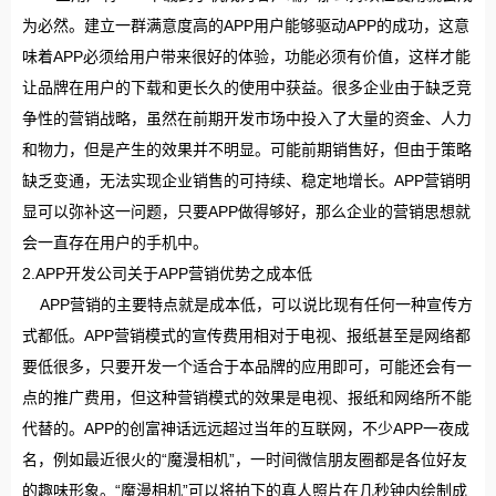
为必然。建立一群满意度高的APP用户能够驱动APP的成功，这意
味着APP必须给用户带来很好的体验，功能必须有价值，这样才能
让品牌在用户的下载和更长久的使用中获益。很多企业由于缺乏竞
争性的营销战略，虽然在前期开发市场中投入了大量的资金、人力
和物力，但是产生的效果并不明显。可能前期销售好，但由于策略
缺乏变通，无法实现企业销售的可持续、稳定地增长。APP营销明
显可以弥补这一问题，只要APP做得够好，那么企业的营销思想就
会一直存在用户的手机中。
2.APP开发公司关于APP营销优势之成本低
APP营销的主要特点就是成本低，可以说比现有任何一种宣传方
式都低。APP营销模式的宣传费用相对于电视、报纸甚至是网络都
要低很多，只要开发一个适合于本品牌的应用即可，可能还会有一
点的推广费用，但这种营销模式的效果是电视、报纸和网络所不能
代替的。APP的创富神话远远超过当年的互联网，不少APP一夜成
名，例如最近很火的“魔漫相机”，一时间微信朋友圈都是各位好友
的趣味形象。“魔漫相机”可以将拍下的真人照片在几秒钟内绘制成