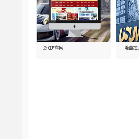
浙江E车网
隆鑫控