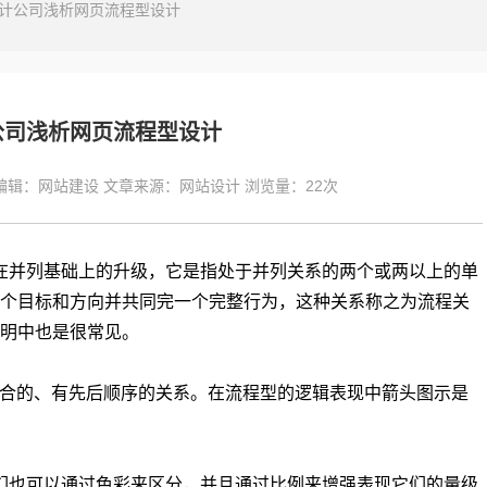
计公司浅析网页流程型设计
公司浅析网页流程型设计
编辑：
网站建设
文章来源：
网站设计
浏览量：
22次
在并列基础上的升级，它是指处于并列关系的两个或两以上的单
个目标和方向并共同完一个完整行为，这种关系称之为流程关
明中也是很常见。
合的、有先后顺序的关系。在流程型的逻辑表现中箭头图示是
们也可以通过色彩来区分，并且通过比例来增强表现它们的量级