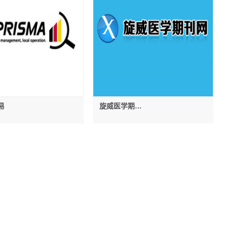
易
旋威医学期刊
网