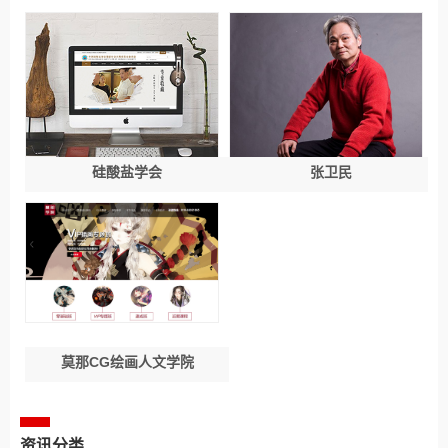
硅酸盐学会
张卫民
莫那CG绘画人文学院
资讯分类