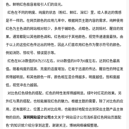
色。鲜明红色极容易吸引人们的目光。
红色在不同的明度、纯度的状态（粉红、鲜红、深红）里，给人表达的情感
是不一样的。在网页颜色的应用几率中，根据网页主题内容的需求，纯粹使用
红色为主色调的网站相对较少，多用于辅助色、点睛色，达到陪衬、醒目的效
果。通常都配以其他颜色调和。红色相对于其他颜色，视觉传递速度最快。由
于以上的这些红色传达出的特性，因此人们喜欢用红色作为警示符号的颜色，
例如消防、惊叹号、错误提示等。
红色在RGB数值的R为255左右，HSB数值的H中为0度左右，达到红色最高
值。随着纯度的提高、亮度的适度增加，它易于迅速的传达、醒目性的特征发
挥得越明显。和其他颜色一样，颜色相互混合得越多，明度越低，饱和度越
低，视觉冲击力越弱。
对比色红色绿色的搭配，红色的特性发挥得越明显。绿叶衬红花的效果。另
外红与黑的搭配，也较能展现红色的魅力。根据主题的需要，除了对比色的应
用，还有面积上、位置上的对比应用，也能很好地配合达到突出主题产品主体
物的目的。
深圳网站设计公司
本文关于“网站设计公司浅析是红色网站页面配
色”的知识就介绍分享到这里，谢谢关注，博纳网络编辑整理。