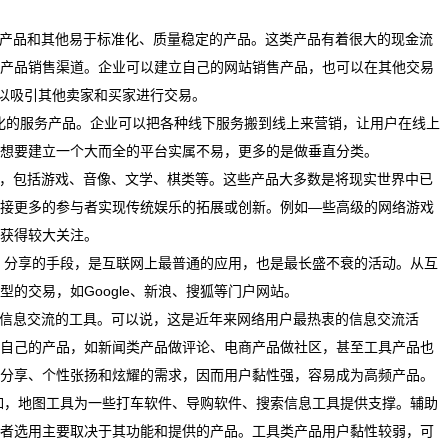
字产品和其他易于标准化、质量稳定的产品。这类产品有着很大的现金流
产品销售渠道。企业可以建立自己的网站销售产品，也可以在其他交易
台以吸引其他卖家和买家进行交易。
准化的服务产品。企业可以把各种线下服务搬到线上来营销，让用户在线上
想要建立一个大而全的平台实属不易，更多的是做垂直分类。
品，包括游戏、音像、文学、棋类等。这些产品大多数是将现实世界中已
接更多的参与者实现传统娱乐的拓展或创新。例如—些高级的网络游戏
获得较大关注。
播、分享的手段，是互联网上最普通的应用，也是最长盛不衰的活动。从互
的交易，如Google、新浪、搜狐等门户网站。
行信息交流的工具。可以说，这是近年来网络用户最热衷的信息交流活
自己的产品，如新闻类产品做评论、电商产品做社区，甚至工具产品也
分享、个性张扬和炫耀的需求，因而用户黏性强，容易成为高频产品。
例如，地图工具为一些打车软件、导购软件、搜索信息工具提供支撑。辅助
者选用主要取决于其功能和提供的产品。工具类产品用户黏性较弱，可