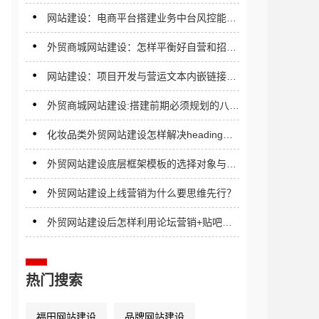
网站建设：电商平台搭建业务中台风控能力
与静态页面的关系
外贸商城网站建设：怎样平衡好自营和招商
间的关系
网站建设：项目开发与营运文本内嵌链接有
多重？
外贸商城网站建设:搭建前期必须规划的八个
重点
化妆品类外贸网站建设怎样解决heading标
签的设置问题？
外贸网站建设底层框架模板的选择对象与软
文营销
外贸网站建设上线营销为什么要思维先行？
外贸网站建设后怎样利用论坛营销+贴吧营
销双管齐下引流？
热门搜索
福田网站建设
品牌网站建设