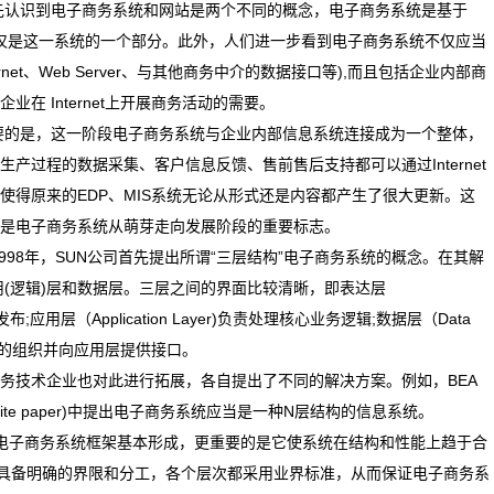
首先认识到电子商务系统和网站是两个不同的概念，电子商务系统是基于
网站仅仅是这一系统的一个部分。此外，人们进一步看到电子商务系统不仅应当
et、Web Server、与其他商务中介的数据接口等),而且包括企业内部商
在 Internet上开展商务活动的需要。
要的是，这一阶段电子商务系统与企业内部信息系统连接成为一个整体，
产过程的数据采集、客户信息反馈、售前售后支持都可以通过Internet
使得原来的EDP、MIS系统无论从形式还是内容都产生了很大更新。这
是电子商务系统从萌芽走向发展阶段的重要标志。
998年，SUN公司首先提出所谓“三层结构”电子商务系统的概念。在其解
用(逻辑)层和数据层。三层之间的界面比较清晰，即表达层
的发布;应用层（Application Layer)负责处理核心业务逻辑;数据层（Data
数据的组织并向应用层提供接口。
务技术企业也对此进行拓展，各自提出了不同的解决方案。例如，BEA
c White paper)中提出电子商务系统应当是一种N层结构的信息系统。
电子商务系统框架基本形成，更重要的是它使系统在结构和性能上趋于合
具备明确的界限和分工，各个层次都采用业界标准，从而保证电子商务系