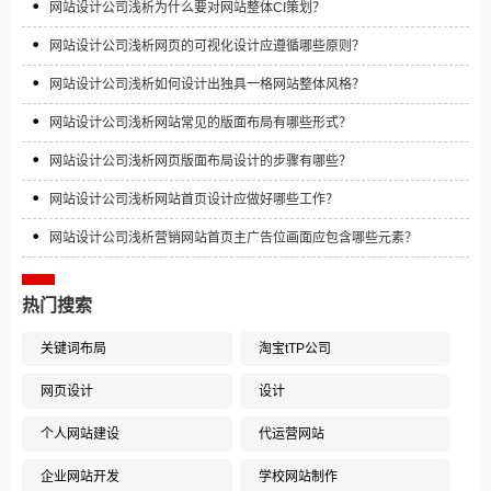
网站设计公司浅析为什么要对网站整体CI策划？
网站设计公司浅析网页的可视化设计应遵循哪些原则？
网站设计公司浅析如何设计出独具一格网站整体风格？
网站设计公司浅析网站常见的版面布局有哪些形式？
网站设计公司浅析网页版面布局设计的步骤有哪些？
网站设计公司浅析网站首页设计应做好哪些工作？
网站设计公司浅析营销网站首页主广告位画面应包含哪些元素？
热门搜索
关键词布局
淘宝tTP公司
网页设计
设计
个人网站建设
代运营网站
企业网站开发
学校网站制作