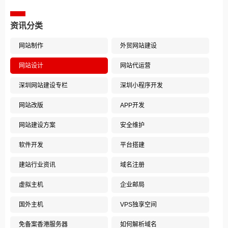
资讯分类
网站制作
外贸网站建设
网站设计
网站代运营
深圳网站建设专栏
深圳小程序开发
网站改版
APP开发
网站建设方案
安全维护
软件开发
平台搭建
建站行业资讯
域名注册
虚拟主机
企业邮局
国外主机
VPS独享空间
免备案香港服务器
如何解析域名