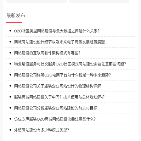
最新发布
O2O社区类型网站建设与云大数据之间是什么关系？
商城网站建设设计细节以及未来电子商务发展趋势展望
网站建设的互联网软件架构模式有哪些？
物业增值服务与社交服务O2O社区模式网站建设需要注意那些问题？
网站建设公司详解O2O电商平台为什么说是一种未来趋势？
网站建设公司关于服装企业网站设计的物理结构详解
服装商城网站建设关于中间件技术使用与总体规划解析
网站建设公司分析服装企业网站建设的前景与目标
仿优衣库服装O2O商城网站建设需要注意些什么？
外贸网站建设有多少种模式类型？