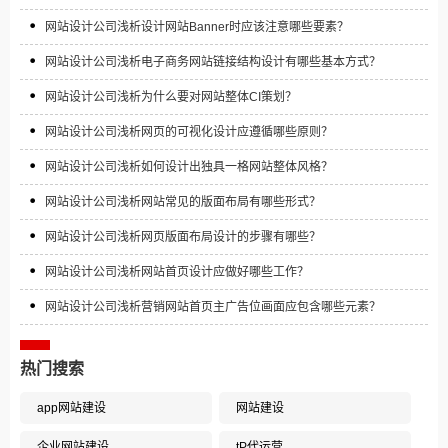
网站设计公司浅析设计网站Banner时应该注意哪些要素？
网站设计公司浅析电子商务网站链接结构设计有哪些基本方式？
网站设计公司浅析为什么要对网站整体CI策划？
网站设计公司浅析网页的可视化设计应遵循哪些原则？
网站设计公司浅析如何设计出独具一格网站整体风格？
网站设计公司浅析网站常见的版面布局有哪些形式？
网站设计公司浅析网页版面布局设计的步骤有哪些？
网站设计公司浅析网站首页设计应做好哪些工作？
网站设计公司浅析营销网站首页主广告位画面应包含哪些元素？
热门搜索
app网站建设
网站建设
企业网站建设
tP代运营