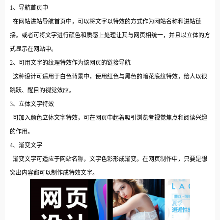
1、导航首页中
在网站进站导航首页中，可以将文字以特效的方式作为网站名称和进站链
接。或者可将文字进行颜色和质感上处理让其与网页相统一，并且以立体的方
式显示在网站中。
2、可用文字的纹理特效作为该网页的链接导航
这种设计可适用于白色背景中，使用红色与黑色的暗花底纹特效，给人以很
跳跃、醒目的视觉效应。
3、立体文字特效
可加入颜色立体文字特效，可在网页中起着吸引浏览者视觉焦点和阅读兴趣
的作用。
4、渐变文字
渐变文字可适应于网站名称，文字色彩形成渐变。在网页制作中，只要是想
突出内容都可以制作成特效文字。