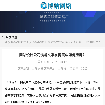
当前位置：
主页
网站制作资讯
网站设计
网站设计公司浅析文字在网页中如何应用？
网站设计公司浅析文字在网页中如何应用？
发布时间：2021-03-12
文章编辑：
网站建设
文章来源：
网站设计
浏览量：
35次
众所周知，网页中文本是不可或缺的，网络信息都是通过文本、图像、Flash
动画等呈现，文本在网页中是最为重要的设计元素，而特效文字在网页中更是
占有重要的位置，它是网页信息最直接的传递方式。下面
网站设计公司
为大家
介绍下网页设计中文字可以怎么运用。