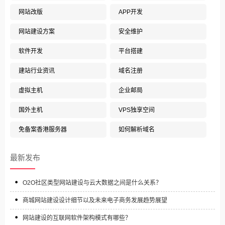
网站改版
APP开发
网站建设方案
安全维护
软件开发
平台搭建
建站行业资讯
域名注册
虚拟主机
企业邮局
国外主机
VPS独享空间
免备案香港服务器
如何解析域名
最新发布
O2O社区类型网站建设与云大数据之间是什么关系？
商城网站建设设计细节以及未来电子商务发展趋势展望
网站建设的互联网软件架构模式有哪些？