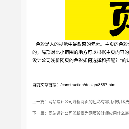
色彩是人的视觉中最敏感的元素。主页的色彩
的，局部对比小范围的地方可以根据主页内容的
设计公司浅析网页的色彩如何选择和搭配？”的
当前文章链接：/construction/design/8557.html
上一篇：网站设计公司浅析网页的色彩有哪几种对比法
下一篇：网站设计公司浅析做为网页设计师应用什么最