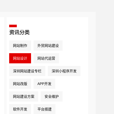
资讯分类
网站制作
外贸网站建设
网站设计
网站代运营
深圳网站建设专栏
深圳小程序开发
网站改版
APP开发
网站建设方案
安全维护
软件开发
平台搭建