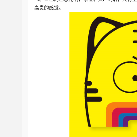
高贵的感觉。