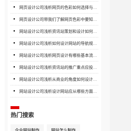
顾客满意的网页？
网页设计公司浅析网页的色彩如何选择与搭
配？
网页设计公司带我们了解网页色彩中要知道
的基本要素有哪些？
网站设计公司浅析资讯站策划和设计如何定
位？
网站设计公司浅析如何设计网站的导航规
范？
网站设计公司浅析网页设计有哪些基本流
程？
网站设计公司浅析资讯站的推广重点应投放
哪些方面？
网站设计公司浅析从商业的角度如何设计页
面？
网站设计公司浅析设计网站应从哪些方面考
虑？
热门搜索
企业网站制作
网站怎么制作