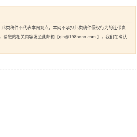
息，此类稿件不代表本网观点，本网不承担此类稿件侵权行为的连带责
的相关内容发至此邮箱【qin@198bona.com 】，我们在确认
相关案例推荐